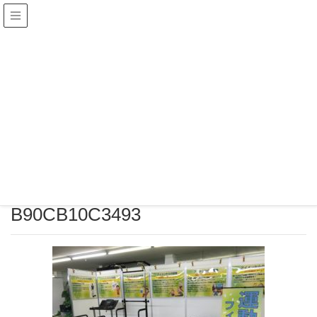
浄慶寺(愛知県岡崎市)の
ホームページ
投稿
HOME
E559110B-B809-41C8-B8CF-B90CB10C3493
2018年12月2日
/ 最終更新日 :
2018年12月2日
joukyouji
E559110B-B809-41C8-B8CF-
B90CB10C3493